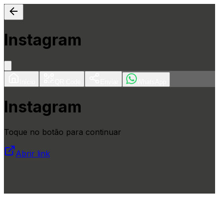
Instagram
Início
QR Code
Enviar
WhatsApp
Instagram
Toque no botão para continuar
Abrir link