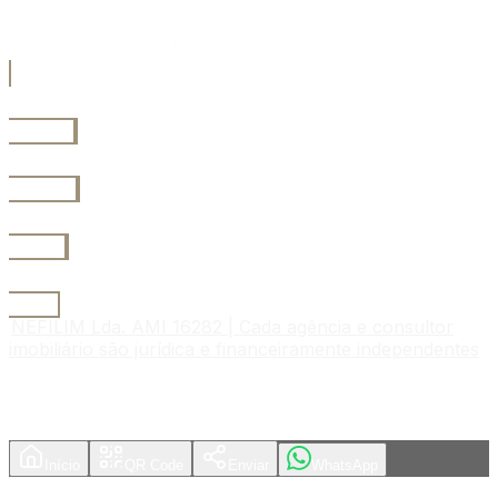
Instagram
Facebook
Linkedin
My Site
NEFILIM Lda. AMI 16282 | Cada agência e consultor
imobiliário são jurídica e financeiramente independentes
Início
QR Code
Enviar
WhatsApp